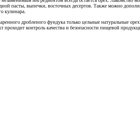
 незаменимым ингредиентом всегда остается орех. Лакомство мог
дной пасты, выпечки, восточных десертов. Также можно дополн
о кулинара.
аренного дробленого фундука только цельные натуральные орех
 проходит контроль качества и безопасности пищевой продукц