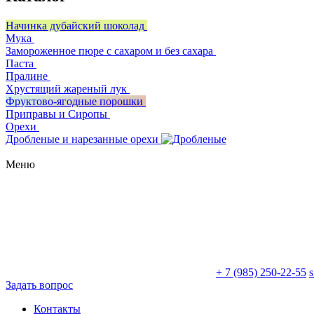
Начинка дубайский шоколад
Мука
Замороженное пюре с сахаром и без сахара
Паста
Пралине
Хрустящий жареный лук
Фруктово-ягодные порошки
Приправы и Сиропы
Орехи
Дробленые и нарезанные орехи
Меню
+ 7 (985) 250-22-55
Задать вопрос
Контакты