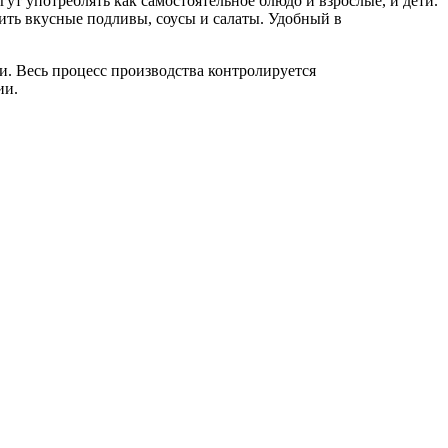
ут употреблять как самостоятельное блюдо и взрослые, и дети.
ить вкусные подливы, соусы и салаты. Удобный в
и. Весь процесс производства контролируется
ии.