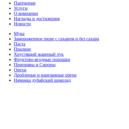
Партнерам
Услуги
О компании
Награды и достижения
Новости
Мука
Замороженное пюре с сахаром и без сахара
Паста
Пралине
Хрустящий жареный лук
Фруктово-ягодные порошки
Приправы и Сиропы
Орехи
Дробленые и нарезанные орехи
Начинка дубайский шоколад