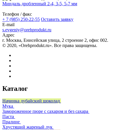
Миндаль дробленный 2-4, 3-5, 5-7 мм
Телефон / факс
+ 7 (985) 250-22-55
Оставить заявку
E-mail
s.evgeniy@orehprodukt.ru
Адрес
г. Москва, Енисейская улица, 2 строение 2, офис 002.
© 2020, «Orehprodukt.ru». Все права защищены.
Каталог
Начинка дубайский шоколад
Мука
Замороженное пюре с сахаром и без сахара
Паста
Пралине
Хрустящий жареный лук