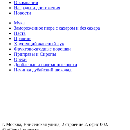
О компании
Награды и достижения
Новости
Мука
Замороженное пюре с сахаром и без сахара
Паста
Пралине
Хрустящий жареный лук
Фруктово-ягодные порошки
Приправы и Сиропы
Орехи
Дробленые и нарезанные орехи
Начинка дубайский шоколад
г. Москва, Енисейская улица, 2 строение 2, офис 002.
© «ОрехПродукт»