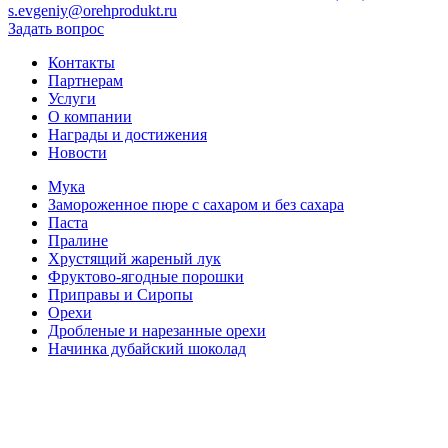
s.evgeniy@orehprodukt.ru
Задать вопрос
Контакты
Партнерам
Услуги
О компании
Награды и достижения
Новости
Мука
Замороженное пюре с сахаром и без сахара
Паста
Пралине
Хрустящий жареный лук
Фруктово-ягодные порошки
Приправы и Сиропы
Орехи
Дробленые и нарезанные орехи
Начинка дубайский шоколад