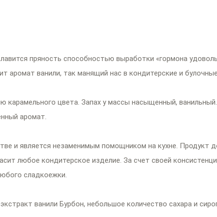
 Славится пряность способностью выработки «гормона удоволь
т аромат ванили, так манящий нас в кондитерские и булочные
ию карамельного цвета. Запах у массы насыщенный, ванильный
енный аромат.
стве и является незаменимым помощником на кухне. Продукт д
асит любое кондитерское изделие. За счет своей консистенции
любого сладкоежки.
экстракт ванили Бурбон, небольшое количество сахара и сир