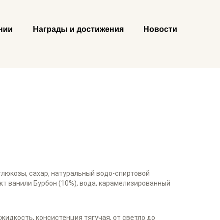
нии
Награды и достижения
Новости
глюкозы, сахар, натуральный водо-спиртовой
кт ванили Бурбон (10%), вода, карамелизированный
 жидкость, консистенция тягучая, от светло до