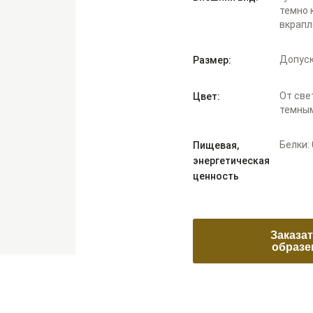
темно 
вкрапл
Допуск
Размер:
От све
Цвет:
темным
Белки: 
Пищевая,
энергетическая
ценность
Заказа
образе