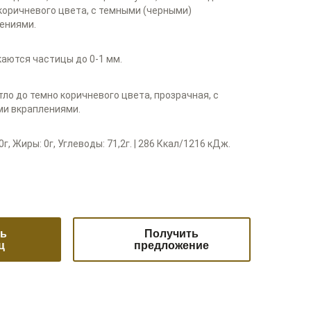
коричневого цвета, с темными (черными)
ениями.
аются частицы до 0-1 мм.
тло до темно коричневого цвета, прозрачная, с
и вкраплениями.
0г, Жиры: 0г, Углеводы: 71,2г. | 286 Ккал/1216 кДж.
ть
Получить
ц
предложение