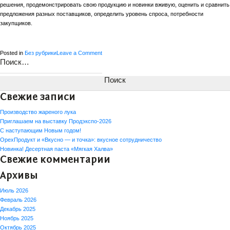
решения, продемонстрировать свою продукцию и новинки вживую, оценить и сравнить
предложения разных поставщиков, определить уровень спроса, потребности
закупщиков.
on
Posted in
Без рубрики
Leave a Comment
Найти:
Участие
в
выставке
«WorldFood
Свежие записи
Moscow
2025»
Производство жареного лука
Приглашаем на выставку Продэкспо-2026
С наступающим Новым годом!
ОрехПродукт и «Вкусно — и точка»: вкусное сотрудничество
Новинка! Десертная паста «Мягкая Халва»
Свежие комментарии
Архивы
Июль 2026
Февраль 2026
Декабрь 2025
Ноябрь 2025
Октябрь 2025