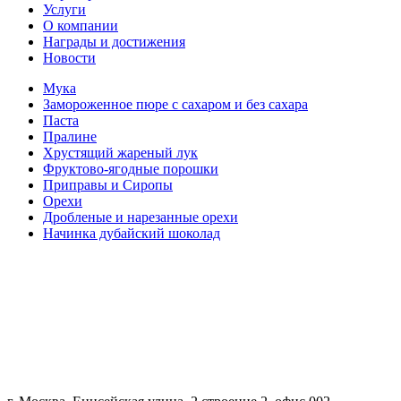
Услуги
О компании
Награды и достижения
Новости
Мука
Замороженное пюре с сахаром и без сахара
Паста
Пралине
Хрустящий жареный лук
Фруктово-ягодные порошки
Приправы и Сиропы
Орехи
Дробленые и нарезанные орехи
Начинка дубайский шоколад