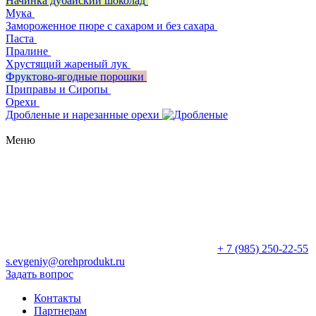
Начинка дубайский шоколад
Мука
Замороженное пюре с сахаром и без сахара
Паста
Пралине
Хрустящий жареный лук
Фруктово-ягодные порошки
Приправы и Сиропы
Орехи
Дробленые и нарезанные орехи
Меню
+ 7 (985) 250-22-55
s.evgeniy@orehprodukt.ru
Задать вопрос
Контакты
Партнерам